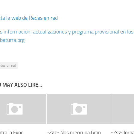
ita la web de Redes en red
 información, actualizaciones y programa provisional en los
baturra.org
edes en red
 MAY ALSO LIKE...
tra la Expo
::Zgz:: Nos preocupa Gran
::Zgz::Jorn