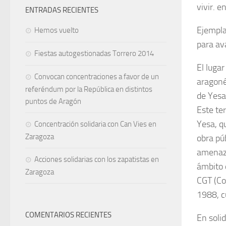
vivir. e
ENTRADAS RECIENTES
Ejemplar
Hemos vuelto
para av
Fiestas autogestionadas Torrero 2014
El luga
Convocan concentraciones a favor de un
aragoné
referéndum por la República en distintos
de Yesa
puntos de Aragón
Este te
Yesa, q
Concentración solidaria con Can Vies en
Zaragoza
obra pú
amenaza
Acciones solidarias con los zapatistas en
ámbito 
Zaragoza
CGT (Co
1988, c
COMENTARIOS RECIENTES
En soli