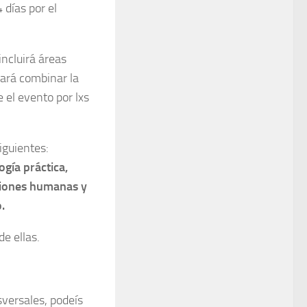
días por el
ncluirá áreas
tará combinar la
 el evento por lxs
iguientes:
ogía práctica,
aciones humanas y
.
e ellas.
versales, podeís