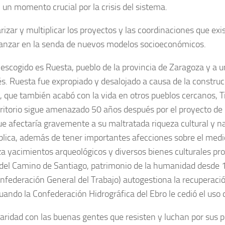
n un momento crucial por la crisis del sistema.
izar y multiplicar los proyectos y las coordinaciones que exis
anzar en la senda de nuevos modelos socioeconómicos.
r escogido es Ruesta, pueblo de la provincia de Zaragoza y a u
s. Ruesta fue expropiado y desalojado a causa de la constru
, que también acabó con la vida en otros pueblos cercanos, T
rritorio sigue amenazado 50 años después por el proyecto de
ue afectaría gravemente a su maltratada riqueza cultural y na
blica, además de tener importantes afecciones sobre el med
 yacimientos arqueológicos y diversos bienes culturales pro
del Camino de Santiago, patrimonio de la humanidad desde 1
nfederación General del Trabajo) autogestiona la recuperaci
uando la Confederación Hidrográfica del Ebro le cedió el uso 
daridad con las buenas gentes que resisten y luchan por sus p