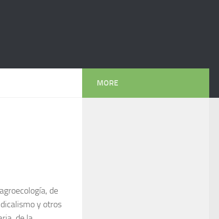
MORE
 agroecología, de
ndicalismo y otros
ria, de la