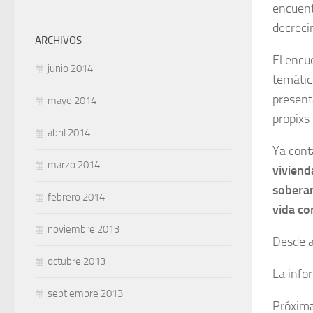
encuent
decreci
ARCHIVOS
El encu
junio 2014
temátic
present
mayo 2014
propixs 
abril 2014
Ya cont
marzo 2014
viviend
soberan
febrero 2014
vida co
noviembre 2013
Desde a
octubre 2013
La info
septiembre 2013
Próxima