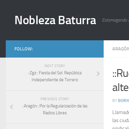
Nobleza Baturra
Estomagando 
FOLLOW:
ARAGÓ
NEXT STORY
::R
::Zgz:: Fiesta del Sol. República
Independiente de Torrero
alt
PREVIOUS STORY
BY
BOIRA
::Aragón:: Por la Regularización de las
Llamado
Radios Libres
las ciu
sindical