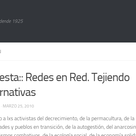
dende 1925
N
uesta:: Redes en Red. Tejiendo
ernativas
· MARZO 25, 2010
 a lxs activistas del decrecimiento, de la permacultura, de la
dades y pueblos en transición, de la autogestión, del anarcosi
ismos combativos, de la ecología social, de la economía solida