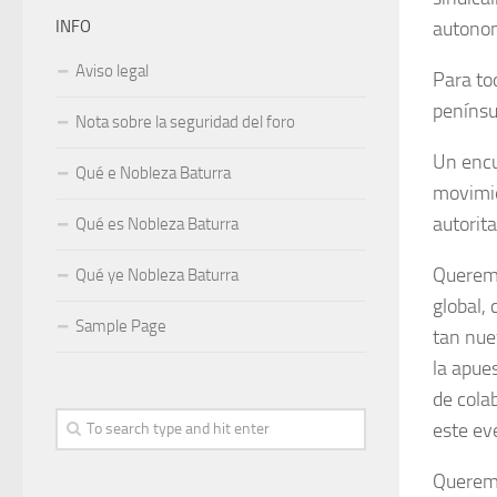
INFO
autonomí
Aviso legal
Para to
penínsu
Nota sobre la seguridad del foro
Un encu
Qué e Nobleza Baturra
movimie
autorita
Qué es Nobleza Baturra
Queremo
Qué ye Nobleza Baturra
global,
Sample Page
tan nue
la apue
de cola
este ev
Queremo