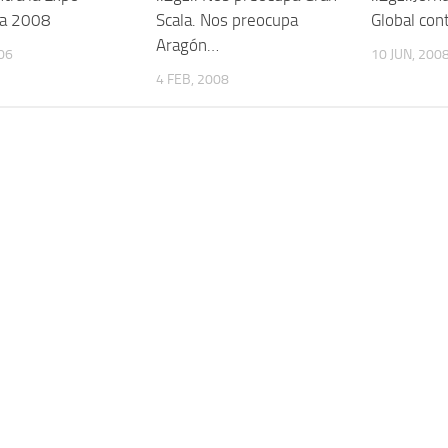
za 2008
Scala. Nos preocupa
Global con
Aragón…
006
10 JUN, 200
4 FEB, 2008