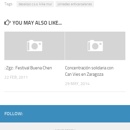
Tags:
desalojo c.s.o. kike mur
jornadas anticarcelarias
YOU MAY ALSO LIKE...
::Zgz:: Festival Buena Chen
Concentración solidaria con
Can Vies en Zaragoza
22 FEB, 2011
29 MAY, 2014
FOLLOW: