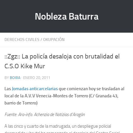
Nobleza Baturra
DERECHOS CIVILES
/
OKUPACIÓN
::Zgz:: La policía desaloja con brutalidad el
C.S.O Kike Mur
BY
BOIRA
· ENERO 20, 2011
Las
Jornadas anticarcelarias
que comienzan hoy se trasladan al
local de la A.V.V Venecia-Montes de Torrero (C/ Granada 43,
barrio de Torrero)
Fuente: Ara-info. Achenzia de Notizias d’Aragón
A las cinco y cuarto de la madrugada, un despliegue policial