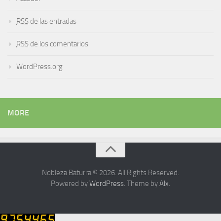
RSS
de las entradas
RSS
de los comentarios
WordPress.org
MORE
Nobleza Baturra © 2026. All Rights Reserved.
Powered by
WordPress
. Theme by
Alx
.