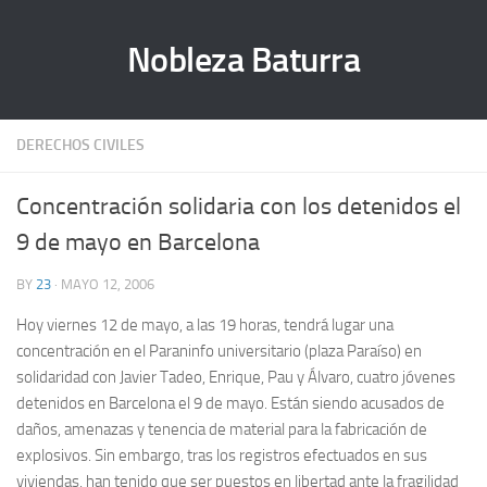
Nobleza Baturra
DERECHOS CIVILES
Concentración solidaria con los detenidos el
9 de mayo en Barcelona
BY
23
· MAYO 12, 2006
Hoy viernes 12 de mayo, a las 19 horas, tendrá lugar una
concentración en el Paraninfo universitario (plaza Paraíso) en
solidaridad con Javier Tadeo, Enrique, Pau y Álvaro, cuatro jóvenes
detenidos en Barcelona el 9 de mayo. Están siendo acusados de
daños, amenazas y tenencia de material para la fabricación de
explosivos. Sin embargo, tras los registros efectuados en sus
viviendas, han tenido que ser puestos en libertad ante la fragilidad