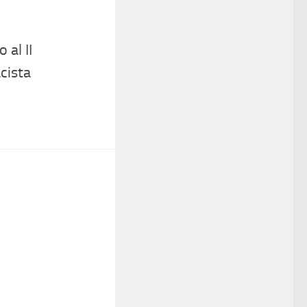
 al II
cista