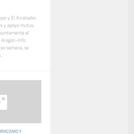
opo y El Acratador,
sis y apoyo mutuo,
njuntamente el
o Aragón-Info.
ras semana, se
..
RRACISMO Y