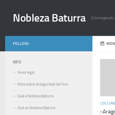
Nobleza Baturra
Estomagando 
FOLLOW:
MON
INFO
Aviso legal
Nota sobre la seguridad del foro
Qué e Nobleza Baturra
LOS LUNE
Qué es Nobleza Baturra
::Ara