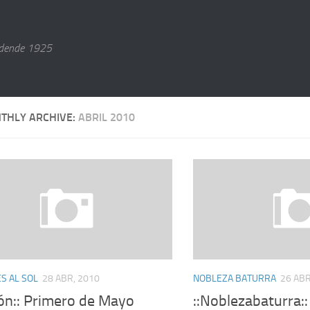
dende 1925
THLY ARCHIVE:
ABRIL 2010
S AL SOL
28 ABR, 2010
NOBLEZA BATURRA
26 ABR
gón:: Primero de Mayo
::Noblezabaturra: