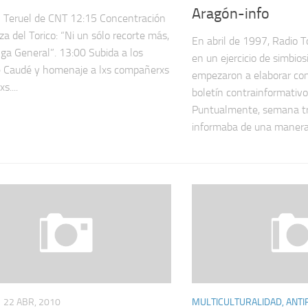
Aragón-info
 Teruel de CNT 12:15 Concentración
za del Torico: “Ni un sólo recorte más,
En abril de 1997, Radio T
lga General”. 13:00 Subida a los
en un ejercicio de simbio
 Caudé y homenaje a lxs compañerxs
empezaron a elaborar co
s....
boletín contrainformativ
Puntualmente, semana t
informaba de una manera.
22 ABR, 2010
MULTICULTURALIDAD, ANTI