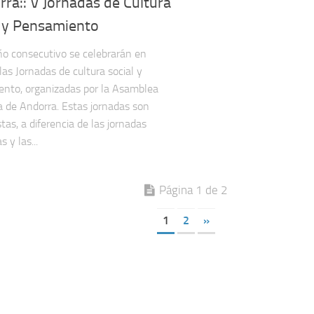
rra:: V Jornadas de Cultura
l y Pensamiento
ño consecutivo se celebrarán en
las Jornadas de cultura social y
nto, organizadas por la Asamblea
ia de Andorra. Estas jornadas son
tas, a diferencia de las jornadas
s y las...
Página 1 de 2
1
2
»