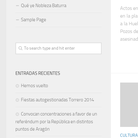
Qué ye Nobleza Baturra
Actos en
en la pla
Sample Page
a la Hue
Pozos de
asesinadx
ENTRADAS RECIENTES
Hemos vuelto
Fiestas autogestionadas Torrero 2014
Convocan concentraciones a favor de un
referéndum por la República en distintos
puntos de Aragón
CULTURA