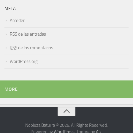
META
Acceder
RSS
de las entradas
RSS
de los comentarios
WordPress.org
MORE
Nobleza Baturra © 2026. All Rights Reserved.
Powered by
WordPress
. Theme by
Alx
.