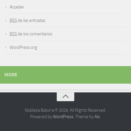
Acceder
RSS
de las entradas
RSS
de los comentarios
WordPress.org
MORE
Nobleza Baturra © 2026. All Rights Reserved.
Powered by
WordPress
. Theme by
Alx
.