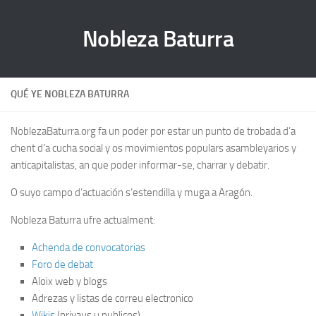
Nobleza Baturra
QUÉ YE NOBLEZA BATURRA
NoblezaBaturra.org fa un poder por estar un punto de trobada d’a
chent d’a cucha social y os movimientos populars asambleyarios y
anticapitalistas, an que poder informar-se, charrar y debatir.
O suyo campo d’actuación s’estendilla y muga a Aragón.
Nobleza Baturra ufre actualment:
Achenda de convocatorias
Foro de debat
Aloix web y blogs
Adrezas y listas de correu electronico
Wikis
(privaus u publicos)