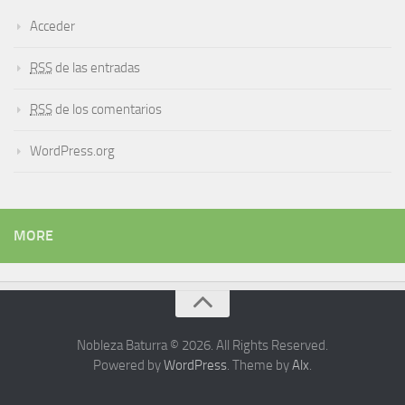
Acceder
RSS
de las entradas
RSS
de los comentarios
WordPress.org
MORE
Nobleza Baturra © 2026. All Rights Reserved.
Powered by
WordPress
. Theme by
Alx
.