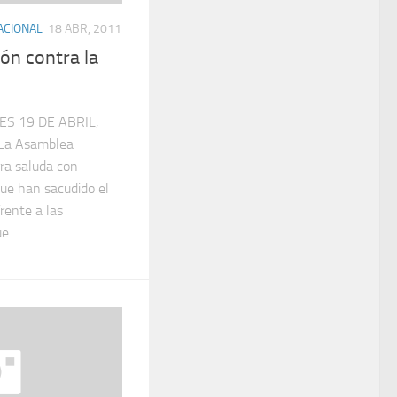
ACIONAL
18 ABR, 2011
ión contra la
S 19 DE ABRIL,
La Asamblea
ra saluda con
que han sacudido el
rente a las
...