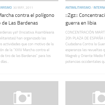
TARISMO
30 MAY, 2011
ANTIMILITARISMO
/
INTERN
archa contra el polígono
::Zgz:: Concentrac
o de Las Bardenas
guerra en libia
rdenas ya!! (Iniciativa Asamblearia
CONCENTRACIÓN MARTE
ilitaristas) han organizado las
20h PLAZA DE ESPAÑA 
es actividades que con motivo de la
Ciudadana Contra la Guer
ión de la “XXIV Marcha contra el
esperanza las revueltas 
 de tiro de las Bardenas” para los
Magreb y Oriente Medio f
días...
potencias occidentales que