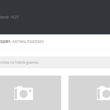
dende 1925
EGORY:
ANTIMILITARISMO
ércitos no habría guerras.