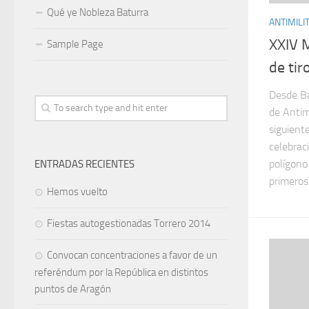
Qué ye Nobleza Baturra
ANTIMILI
XXIV M
Sample Page
de tir
Desde Ba
de Antim
siguient
celebrac
polígono
ENTRADAS RECIENTES
primeros 
Hemos vuelto
Fiestas autogestionadas Torrero 2014
Convocan concentraciones a favor de un
referéndum por la República en distintos
puntos de Aragón