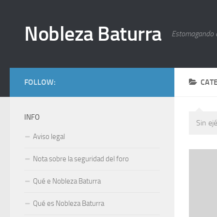
Nobleza Baturra
Estomagando 
FOLLOW:
CAT
INFO
Sin ej
Aviso legal
Nota sobre la seguridad del foro
Qué e Nobleza Baturra
Qué es Nobleza Baturra