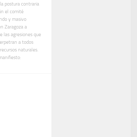
a postura contraria
ún el comité
undo y masivo
 en Zaragoza a
e las agresiones que
erpetran a todos
 recursos naturales.
manifiesto: