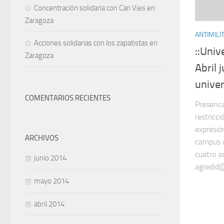
Concentración solidaria con Can Vies en
Zaragoza
ANTIMILI
Acciones solidarias con los zapatistas en
::Univ
Zaragoza
Abril 
univer
COMENTARIOS RECIENTES
Presenc
restricci
expresió
ARCHIVOS
campus u
cuatro a
junio 2014
agredid@
mayo 2014
abril 2014