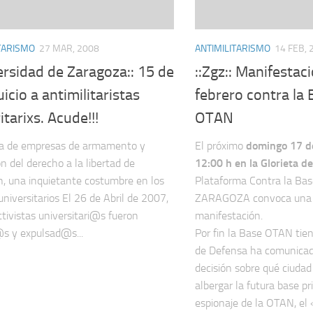
TARISMO
27 MAR, 2008
ANTIMILITARISMO
14 FEB, 
ersidad de Zaragoza:: 15 de
::Zgz:: Manifestac
juicio a antimilitaristas
febrero contra la 
itarixs. Acude!!!
OTAN
ia de empresas de armamento y
El próximo
domingo 17 de
ón del derecho a la libertad de
12:00 h en la Glorieta d
n, una inquietante costumbre en los
Plataforma Contra la B
niversitarios El 26 de Abril de 2007,
ZARAGOZA convoca una
ctivistas universitari@s fueron
manifestación.
s y expulsad@s...
Por fin la Base OTAN tien
de Defensa ha comunicado
decisión sobre qué ciudad
albergar la futura base pri
espionaje de la OTAN, el