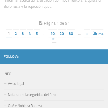
“informar acerca de la situación del movimiento anarquista en
Bielorrusia y la represión que...
Página 1 de 91
1
2
3
4
5
...
10
20
30
...
»
Última
»
FOLLOW:
INFO
Aviso legal
Nota sobre la seguridad del foro
Qué e Nobleza Baturra