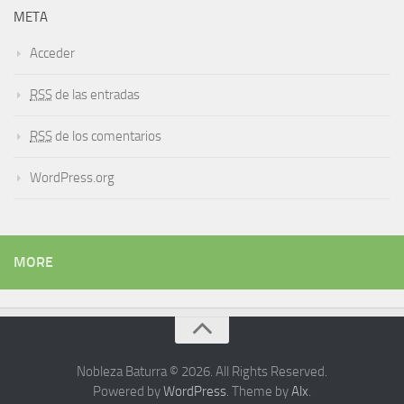
META
Acceder
RSS
de las entradas
RSS
de los comentarios
WordPress.org
MORE
Nobleza Baturra © 2026. All Rights Reserved.
Powered by
WordPress
. Theme by
Alx
.