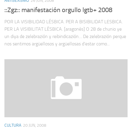
ANTISEXISMO
26 JUN, 2008
::Zgz:: manifestación orgullo lgtb+ 2008
POR LA VISIBILIDAD LÉSBICA. PER A BISIBILIDAT LESBICA.
PER LA VISIBILITAT LÈSBICA. [aragonés] O 28 de chunio ye
un diya de zelebrazión y reibindicazión… De zelebrazión perque
nos sentimos argüellosos y argüellosas d’estar como...
CULTURA
20 JUN, 2008