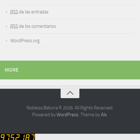
RSS
de las entradas
RSS
de los comentarios
WordPress.org
MORE
Nobleza Baturra © 2026. All Rights Reserved.
Powered by
WordPress
. Theme by
Alx
.