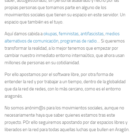
saber, autogestionado, sin personal asalariado y hecho por las
propias personas que tomamos parte en alguno de los
movimientos sociales que tienen su espacio en este servidor. Un
espacio que también es el tuyo.
Aquí damos cabida a
okupas
,
feministas
,
antifascistas
,
medios
alternativos de comunicación
,
programas de radio
… Si queremos
transformar la realidad, a lo mejor tenemos que empezar por
cambiar nuestro inmediato entorno internaútico, que ahora usan
millones de personas en su cotidianidad.
Por ello apostamos por el software libre, por otra forma de
entender la red y por trabajar a un tiempo, dentro de la globalidad
que da la red de redes, con lo más cercano, como es el entorno
aragonés.
No somos anónim@s para los movimientos sociales, aunque no
necesariamente haya que saber quienes estamos tras este
proyecto. POr ello seguiremos apostando por dar espacios libres y
liberados en la red para todas aquellas luchas que bullen en Aragón.