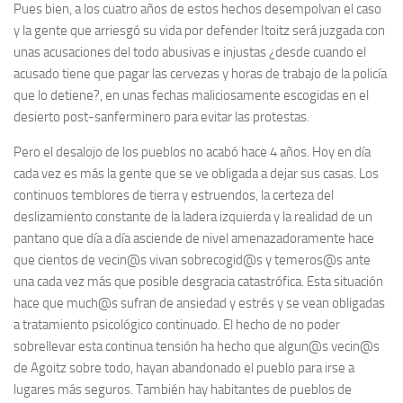
Pues bien, a los cuatro años de estos hechos desempolvan el caso
y la gente que arriesgó su vida por defender Itoitz será juzgada con
unas acusaciones del todo abusivas e injustas ¿desde cuando el
acusado tiene que pagar las cervezas y horas de trabajo de la policía
que lo detiene?, en unas fechas maliciosamente escogidas en el
desierto post-sanferminero para evitar las protestas.
Pero el desalojo de los pueblos no acabó hace 4 años. Hoy en día
cada vez es más la gente que se ve obligada a dejar sus casas. Los
continuos temblores de tierra y estruendos, la certeza del
deslizamiento constante de la ladera izquierda y la realidad de un
pantano que día a día asciende de nivel amenazadoramente hace
que cientos de vecin@s vivan sobrecogid@s y temeros@s ante
una cada vez más que posible desgracia catastrófica. Esta situación
hace que much@s sufran de ansiedad y estrés y se vean obligadas
a tratamiento psicológico continuado. El hecho de no poder
sobrellevar esta continua tensión ha hecho que algun@s vecin@s
de Agoitz sobre todo, hayan abandonado el pueblo para irse a
lugares más seguros. También hay habitantes de pueblos de