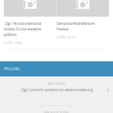
::Zgz:: No a la ordenanza
Semana anticarcelaria en
incívica. Sí a los espacios
Huesca
públicos
9 ABR, 2014
8 FEB, 2008
FOLLOW:
NEXT STORY
::Zgz::Concierto solidario con alasbarricadas.org
PREVIOUS STORY