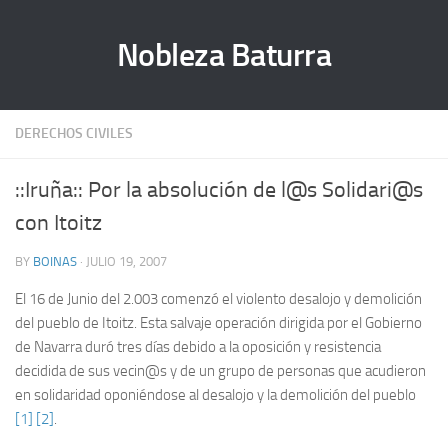
Nobleza Baturra
DERECHOS CIVILES
::Iruña:: Por la absolución de l@s Solidari@s
con Itoitz
BY
BOINAS
· JULIO 19, 2007
El 16 de Junio del 2.003 comenzó el violento desalojo y demolición
del pueblo de Itoitz. Esta salvaje operación dirigida por el Gobierno
de Navarra duró tres días debido a la oposición y resistencia
decidida de sus vecin@s y de un grupo de personas que acudieron
en solidaridad oponiéndose al desalojo y la demolición del pueblo
[1]
[2]
.