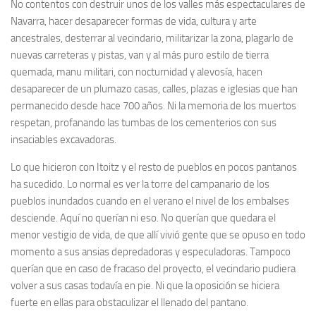
No contentos con destruir unos de los valles más espectaculares de
Navarra, hacer desaparecer formas de vida, cultura y arte
ancestrales, desterrar al vecindario, militarizar la zona, plagarlo de
nuevas carreteras y pistas, van y al más puro estilo de tierra
quemada,
manu militari
, con nocturnidad y alevosía, hacen
desaparecer de un plumazo casas, calles, plazas e iglesias que han
permanecido desde hace 700 años. Ni la memoria de los muertos
respetan, profanando las tumbas de los cementerios con sus
insaciables excavadoras.
Lo que hicieron con Itoitz y el resto de pueblos en pocos pantanos
ha sucedido. Lo normal es ver la torre del campanario de los
pueblos inundados cuando en el verano el nivel de los embalses
desciende. Aquí no querían ni eso. No querían que quedara el
menor vestigio de vida, de que allí vivió gente que se opuso en todo
momento a sus ansias depredadoras y especuladoras. Tampoco
querían que en caso de fracaso del proyecto, el vecindario pudiera
volver a sus casas todavía en pie. Ni que la oposición se hiciera
fuerte en ellas para obstaculizar el llenado del pantano.