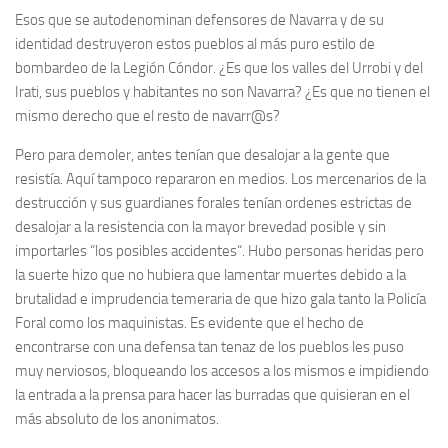
Esos que se autodenominan defensores de Navarra y de su
identidad destruyeron estos pueblos al más puro estilo de
bombardeo de la Legión Cóndor. ¿Es que los valles del Urrobi y del
Irati, sus pueblos y habitantes no son Navarra? ¿Es que no tienen el
mismo derecho que el resto de navarr@s?
Pero para demoler, antes tenían que desalojar a la gente que
resistía. Aquí tampoco repararon en medios. Los mercenarios de la
destrucción y sus guardianes forales tenían ordenes estrictas de
desalojar a la resistencia con la mayor brevedad posible y sin
importarles “los posibles accidentes“. Hubo personas heridas pero
la suerte hizo que no hubiera que lamentar muertes debido a la
brutalidad e imprudencia temeraria de que hizo gala tanto la Policía
Foral como los maquinistas. Es evidente que el hecho de
encontrarse con una defensa tan tenaz de los pueblos les puso
muy nerviosos, bloqueando los accesos a los mismos e impidiendo
la entrada a la prensa para hacer las burradas que quisieran en el
más absoluto de los anonimatos.