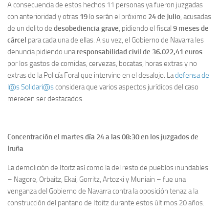
A consecuencia de estos hechos 11 personas ya fueron juzgadas
con anterioridad y otras
19
lo serán el próximo
24 de Julio
, acusadas
de un delito de
desobediencia grave
, pidiendo el fiscal
9 meses de
cárcel
para cada una de ellas. A su vez, el Gobierno de Navarra les
denuncia pidiendo una
responsabilidad civil de 36.022,41 euros
por los gastos de comidas, cervezas, bocatas, horas extras y no
extras de la Policía Foral que intervino en el desalojo. La
defensa de
l@s Solidari@s
considera que varios aspectos jurídicos del caso
merecen ser destacados.
Concentración el martes día 24 a las 08:30 en los juzgados de
Iruña
La demolición de Itoitz así como la del resto de pueblos inundables
– Nagore, Orbaitz, Ekai, Gorritz, Artozki y Muniain – fue una
venganza del Gobierno de Navarra contra la oposición tenaz a la
construcción del pantano de Itoitz durante estos últimos 20 años.