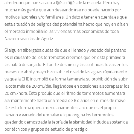
alrededor que han sacado a l@s niñ@s de la escuela. Pero hay
mucha más gente que aun deseando irse no puede hacerlo por
motivos laborales y/o familiares. Un dato a tener en cuenta es que
esta situación de peligrosidad potencial ha hecho que hoy en día en
el mercado inmobiliario las viviendas más económicas de toda
Navarra sean las de Agoitz.
Si alguien albergaba dudas de que el llenado y vaciado del pantano
es el causante de los terremotos creemos que en esta primavera
las habrá despejado. El fuerte deshielo y las continuas lluvias en los
meses de abril y mayo hizo subir el nivel de las aguas rápidamente
ya que la CHE incumplió de forma temeraria su prohibición de subir
la cota más de 20 cm./día, llegándose en ocasiones a sobrepasar los
20 cm./hora. Esto produjo que el ritmo de terremotos aumentara
alarmantemente hasta una media de 8 diarios en el mes de mayo.
De esta forma queda meridianamente claro que es el propio
llenado y vaciado del embalse el que origina los terremotos
quedando demostrada la teoría de la sismicidad inducida sostenida
por técnicos y grupos de estudio de prestigio.