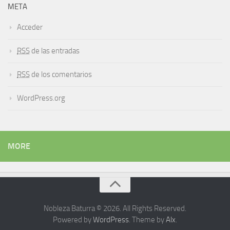
META
Acceder
RSS
de las entradas
RSS
de los comentarios
WordPress.org
MORE
Nobleza Baturra © 2026. All Rights Reserved.
Powered by
WordPress
. Theme by
Alx
.