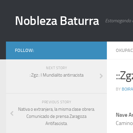
Nobleza Baturra
Estomagando 
FOLLOW:
OKUPAC
NEXT STORY
::Zg
::Zgz:: I Mundialito antirracista
BY
BOIRA
PREVIOUS STORY
Nativa o extranjera, la misma clase obrera.
Nave A
Comunicado de prensa Zaragoza
Camino 
Antifascista.