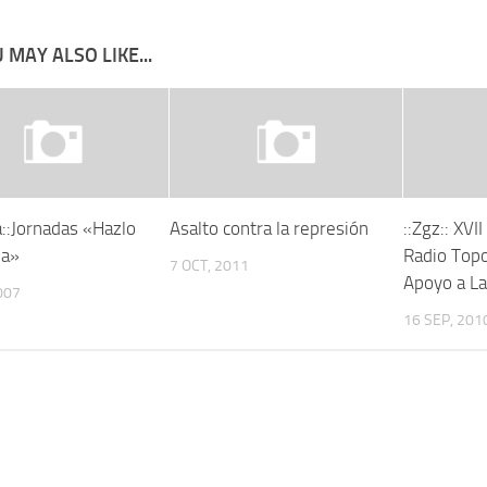
 MAY ALSO LIKE...
a::Jornadas «Hazlo
Asalto contra la represión
::Zgz:: XVI
ma»
Radio Topo
7 OCT, 2011
Apoyo a La
007
16 SEP, 201