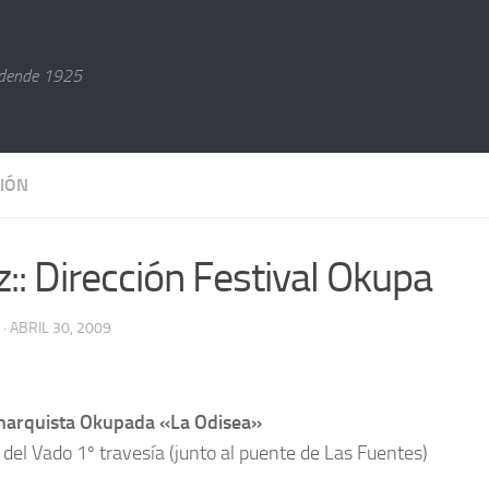
dende 1925
IÓN
z:: Dirección Festival Okupa
· ABRIL 30, 2009
narquista Okupada «La Odisea»
del Vado 1º travesía (junto al puente de Las Fuentes)