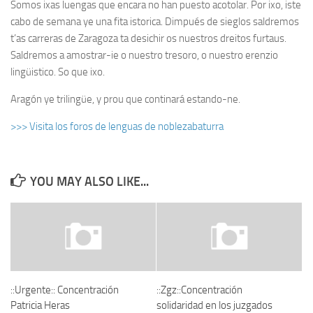
Somos ixas luengas que encara no han puesto acotolar. Por ixo, iste
cabo de semana ye una fita istorica. Dimpués de sieglos saldremos
t’as carreras de Zaragoza ta desichir os nuestros dreitos furtaus.
Saldremos a amostrar-ie o nuestro tresoro, o nuestro erenzio
lingüistico. So que ixo.
Aragón ye trilingüe, y prou que continará estando-ne.
>>> Visita los foros de lenguas de noblezabaturra
YOU MAY ALSO LIKE...
::Urgente:: Concentración
::Zgz::Concentración
Patricia Heras
solidaridad en los juzgados