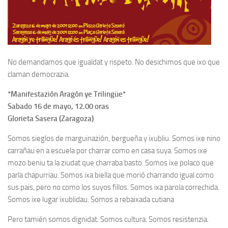
No demandamos que igualdat y rispeto. No desichimos que ixo que
claman democrazia.
*Manifestazión Aragón ye Trilingüe*
Sabado 16 de mayo, 12.00 oras
Glorieta Sasera (Zaragoza)
Somos sieglos de marguinazión, bergueña y ixubliu. Somos ixe nino
carrañau en a escuela por charrar como en casa suya. Somos ixe
mozo beniu ta la ziudat que charraba basto. Somos ixe polaco que
parla chapurriau. Somos ixa biella que morió charrando igual como
sus pais, pero no como los suyos fillos. Somos ixa parola correchida.
Somos ixe lugar ixublidau. Somos a rebaixada cutiana
Pero tamién somos dignidat. Somos cultura. Somos resistenzia.