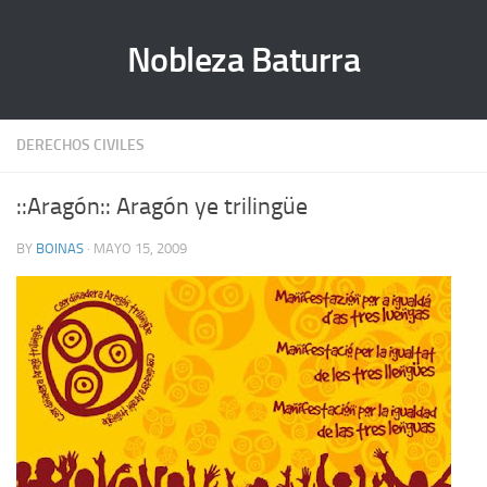
Nobleza Baturra
DERECHOS CIVILES
::Aragón:: Aragón ye trilingüe
BY
BOINAS
· MAYO 15, 2009