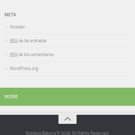
META
Acceder
RSS
de las entradas
RSS
de los comentarios
WordPress.org
MORE
Nobleza Baturra © 2026. All Rights Reserved.