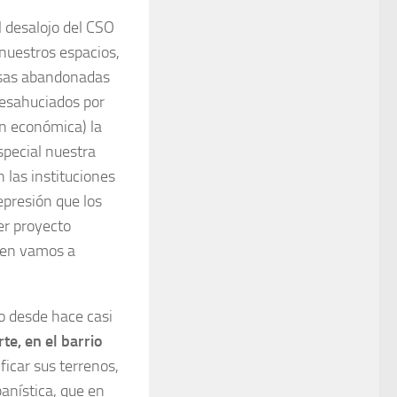
l desalojo del CSO
nuestros espacios,
asas abandonadas
desahuciados por
ón económica) la
special nuestra
n las instituciones
epresión que los
er proyecto
ojen vamos a
o desde hace casi
te, en el barrio
ficar sus terrenos,
anística, que en