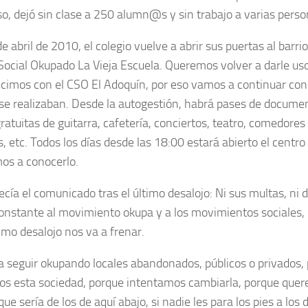
so, dejó sin clase a 250 alumn@s y sin trabajo a varias pers
e abril de 2010, el colegio vuelve a abrir sus puertas al barr
Social Okupado La Vieja Escuela. Queremos volver a darle uso
cimos con el CSO El Adoquín, por eso vamos a continuar con 
í se realizaban. Desde la autogestión, habrá pases de document
ratuitas de guitarra, cafetería, conciertos, teatro, comedores
 etc. Todos los días desde las 18:00 estará abierto el centro 
s a conocerlo.
cía el comunicado tras el último desalojo: Ni sus multas, ni 
onstante al movimiento okupa y a los movimientos sociales, 
imo desalojo nos va a frenar.
 seguir okupando locales abandonados, públicos o privados,
s esta sociedad, porque intentamos cambiarla, porque quer
ue sería de los de aquí abajo, si nadie les para los pies a los d