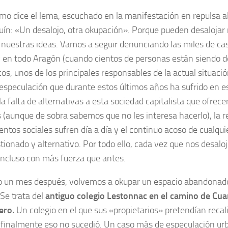
mo dice el lema, escuchado en la manifestación en repulsa a
uín: «Un desalojo, otra okupación». Porque pueden desalojar 
 nuestras ideas. Vamos a seguir denunciando las miles de c
 en todo Aragón (cuando cientos de personas están siendo 
cos, unos de los principales responsables de la actual situaci
 especulación que durante estos últimos años ha sufrido en e
la falta de alternativas a esta sociedad capitalista que ofrece
s (aunque de sobra sabemos que no les interesa hacerlo), la r
ntos sociales sufren día a día y el continuo acoso de cualqui
tionado y alternativo. Por todo ello, cada vez que nos desal
 incluso con más fuerza que antes.
o un mes después, volvemos a okupar un espacio abandonad
 Se trata del
antiguo colegio Lestonnac en el camino de Cuar
ero.
Un colegio en el que sus «propietarios» pretendían recali
finalmente eso no sucedió. Un caso más de especulación urb