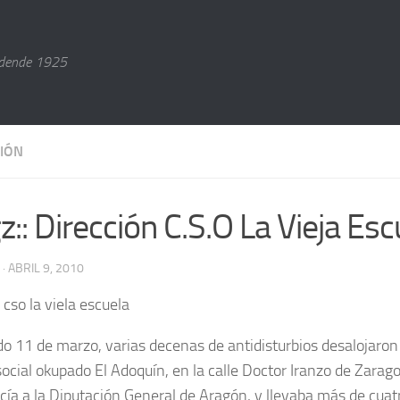
dende 1925
IÓN
gz:: Dirección C.S.O La Vieja Es
· ABRIL 9, 2010
do 11 de marzo, varias decenas de antidisturbios desalojaron 
ocial okupado El Adoquín, en la calle Doctor Iranzo de Zaragoz
cía a la Diputación General de Aragón, y llevaba más de cuat