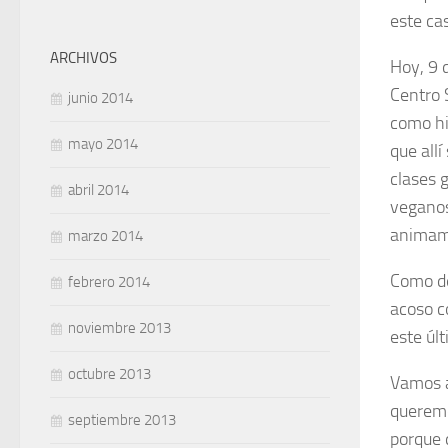
este ca
ARCHIVOS
Hoy, 9 d
Centro 
junio 2014
como hi
mayo 2014
que all
clases g
abril 2014
veganos,
animamo
marzo 2014
Como de
febrero 2014
acoso c
noviembre 2013
este últ
octubre 2013
Vamos a
queremo
septiembre 2013
porque q