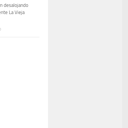
tán desalojando
nte La Vieja
0