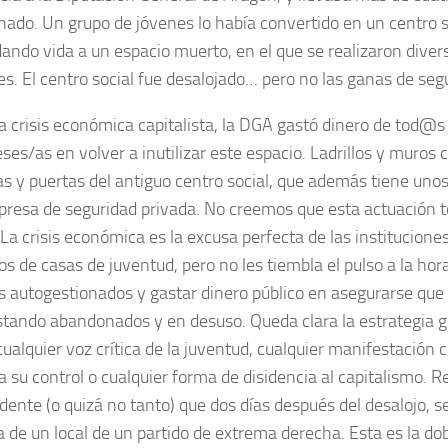
ado. Un grupo de jóvenes lo había convertido en un centro so
 dando vida a un espacio muerto, en el que se realizaron diver
les. El centro social fue desalojado… pero no las ganas de seg
a crisis económica capitalista, la DGA gastó dinero de tod@
ses/as en volver a inutilizar este espacio. Ladrillos y muros 
s y puertas del antiguo centro social, que además tiene unos
resa de seguridad privada. No creemos que esta actuación 
La crisis económica es la excusa perfecta de las instituciones
s de casas de juventud, pero no les tiembla el pulso a la hor
s autogestionados y gastar dinero público en asegurarse que
stando abandonados y en desuso. Queda clara la estrategia 
cualquier voz crítica de la juventud, cualquier manifestación c
a su control o cualquier forma de disidencia al capitalismo. R
dente (o quizá no tanto) que dos días después del desalojo, s
a de un local de un partido de extrema derecha. Esta es la do