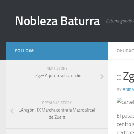
Nobleza Baturra
Estomagando 
FOLLOW:
OKUPAC
NEXT STORY
:: Z
:: Zgz:: Aquí no sobra nadie
BY
BOIRA
PREVIOUS STORY
::Aragón:: IX Marcha contra la Macrocárcel
El pasa
de Zuera
centro s
pertene