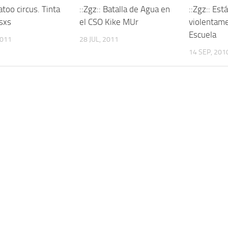
Tatoo circus. Tinta
::Zgz:: Batalla de Agua en
::Zgz:: Es
sxs
el CSO Kike MUr
violentame
Escuela
2011
28 JUL, 2011
14 SEP, 201