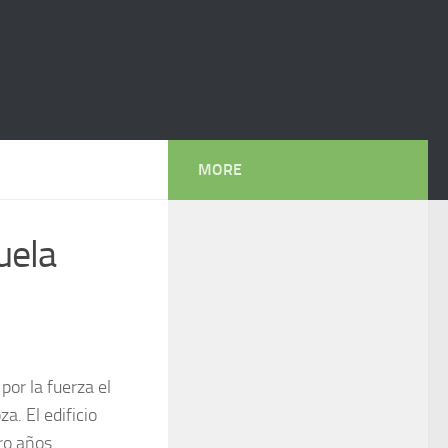
MORE
cuela
por la fuerza el
a. El edificio
ro años