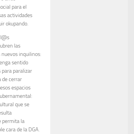
cial para el
sas actividades
uir okupando.
s l@s
cubren las
 nuevos inquilinos:
tenga sentido
 para paralizar
a de cerrar
 esos espacios
gubernamental:
ultural que se
esulta
e permita la
ble cara de la DGA.