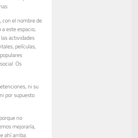
onas
io, con el nombre de
 a este espacio,
las actividades
ales, películas,
 populares
social. Os
detenciones, ni su
ni por supuesto
 porque no
emos mejorarla,
e ahí arriba.