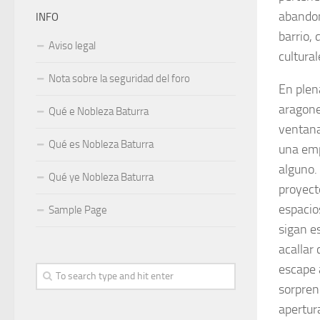
abandon
INFO
barrio,
Aviso legal
cultura
Nota sobre la seguridad del foro
En plen
aragone
Qué e Nobleza Baturra
ventana
Qué es Nobleza Baturra
una emp
alguno. 
Qué ye Nobleza Baturra
proyecto
espacio
Sample Page
sigan e
acallar 
escape 
sorpren
apertur