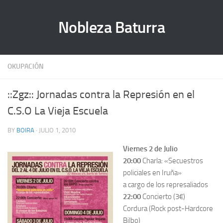
Nobleza Baturra
OKUPACIÓN
::Zgz:: Jornadas contra la Represión en el
C.S.O La Vieja Escuela
BY
BOIRA
· JULIO 1, 2010
Viernes 2 de Julio
20:00
Charla: «Secuestros
policiales en Iruña»
a cargo de los represaliados
22:00
Concierto (3€)
Cordura (Rock post-Hardcore
Bilbo)