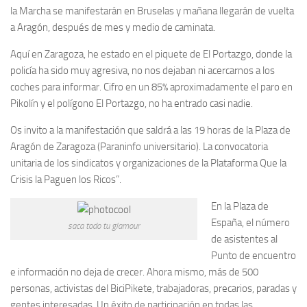
la Marcha se manifestarán en Bruselas y mañana llegarán de vuelta
a Aragón, después de mes y medio de caminata.
Aquí en Zaragoza, he estado en el piquete de El Portazgo, donde la
policía ha sido muy agresiva, no nos dejaban ni acercarnos a los
coches para informar. Cifro en un 85% aproximadamente el paro en
Pikolín y el polígono El Portazgo, no ha entrado casi nadie.
Os invito a la manifestación que saldrá a las 19 horas de la Plaza de
Aragón de Zaragoza (Paraninfo universitario). La convocatoria
unitaria de los sindicatos y organizaciones de la Plataforma Que la
Crisis la Paguen los Ricos”.
En la Plaza de
España, el número
saca todo tu glamour
de asistentes al
Punto de encuentro
e información no deja de crecer. Ahora mismo, más de 500
personas, activistas del BiciPikete, trabajadoras, precarios, paradas y
gentes interesadas. Un éxito de participación en todas las