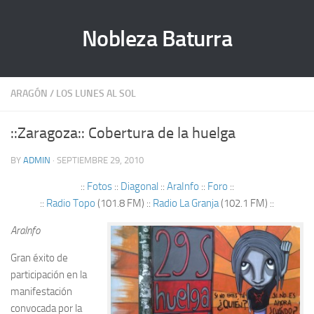
Nobleza Baturra
ARAGÓN
/
LOS LUNES AL SOL
::Zaragoza:: Cobertura de la huelga
BY
ADMIN
· SEPTIEMBRE 29, 2010
::
Fotos
::
Diagonal
::
AraInfo
::
Foro
::
::
Radio Topo
(101.8 FM) ::
Radio La Granja
(102.1 FM) ::
AraInfo
Gran éxito de
participación en la
manifestación
convocada por la