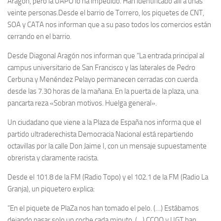
Aragón, pero la UAPO lo ha impedido. Han identificado allí a unas
veinte personas.Desde el barrio de Torrero, los piquetes de CNT,
SOA y CATA nos informan que a su paso todos los comercios están
cerrando en el barrio.
Desde Diagonal Aragón nos informan que “La entrada principal al
campus universitario de San Francisco y las laterales de Pedro
Cerbuna y Menéndez Pelayo permanecen cerradas con cuerda
desde las 7.30 horas de la mañana. En la puerta de la plaza, una
pancarta reza «Sobran motivos. Huelga general».
Un ciudadano que viene a la Plaza de España nos informa que el
partido ultraderechista Democracia Nacional está repartiendo
octavillas por la calle Don Jaime I, con un mensaje supuestamente
obrerista y claramente racista.
Desde el 101.8 de la FM (Radio Topo) y el 102.1 de la FM (Radio La
Granja), un piquetero explica:
“En el piquete de PlaZa nos han tomado el pelo. (…) Estábamos
dejando pasar solo un coche cada minuto. (…) CCOO y UGT han