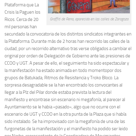
Plataforma que La
Crisis la Paguen los
Ricos. Cerca de 20
Graffiti de Reno, aparecido en las calles de Zaragoza
mil personas han
secundado la convocatoria de los distintos sindicatos integrantes en
la Plataforma. Durante más de 2 horas han recorrido las calles de la
ciudad, por un recorrido alternativo tras verse obligados a cambiar el
original por orden de Delegación de Gobierno ante las presiones de
CCOO y UGT. A pesar de ello, el seguimiento ha sido espectacular y
la manifestación ha estado animada en todo momentopor dos
grupos de Batukada; Ritmos de Resistencia y Troko Bloco. La
sorpresa desagradable se la han encontrado los convocantes al
llegar a la Plz del Pilar donde estaba prevista la lectura del
manifiesto y encontrase sin escenario ni megafonía, al parecer al
Ayuntamiento se le habia «pasado», algo que no ocurre con el
escenario de UGT y CCOO en la otra punta de la Plaza que si había
sido instalado. Se ha improvisado con la megafonía de una de las
furgonetas de la manifestación y el manifiesto ha podido ser leido