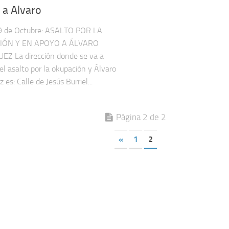
 a Alvaro
9 de Octubre: ASALTO POR LA
IÓN Y EN APOYO A ÁLVARO
Z La dirección donde se va a
 el asalto por la okupación y Álvaro
 es: Calle de Jesús Burriel...
Página 2 de 2
«
1
2