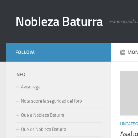
Nobleza Baturra
Estomagando 
FOLLOW:
MON
INFO
Aviso legal
Nota sobre la seguridad del foro
Qué e Nobleza Baturra
UNCATEG
Qué es Nobleza Baturra
Asalto