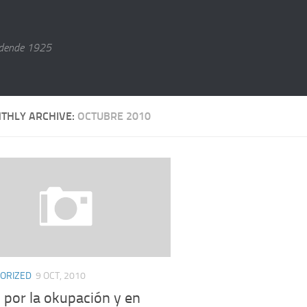
dende 1925
THLY ARCHIVE:
OCTUBRE 2010
ORIZED
9 OCT, 2010
 por la okupación y en