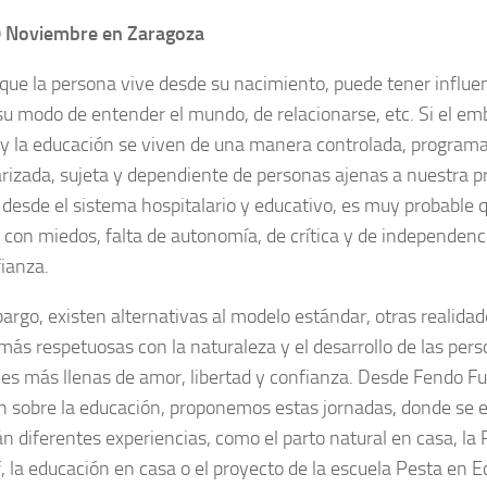
0 Noviembre en Zaragoza
 que la persona vive desde su nacimiento, puede tener influe
su modo de entender el mundo, de relacionarse, etc. Si el emb
 y la educación se viven de una manera controlada, program
rizada, sujeta y dependiente de personas ajenas a nuestra p
 desde el sistema hospitalario y educativo, es muy probable 
 con miedos, falta de autonomía, de crítica y de independenc
ianza.
argo, existen alternativas al modelo estándar, otras realida
ás respetuosas con la naturaleza y el desarrollo de las per
nes más llenas de amor, libertad y confianza. Desde Fendo Fui
ón sobre la educación, proponemos estas jornadas, donde se 
án diferentes experiencias, como el parto natural en casa, la
, la educación en casa o el proyecto de la escuela Pesta en E