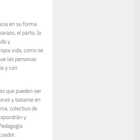
ncia en su forma
arazo, el parto, la
ada y
ropia vida, como se
que las personas
ia y con
des que pueden ser
sonas y basarse en
na, colectivo de
expondrán y
 Pedagogía
cuador.