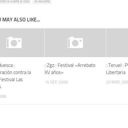
ando la vuelta al cole
la revuelta
 MAY ALSO LIKE...
Huesca::
::Zgz:: Festival «Arrebato
::Teruel:: 
ación contra la
XV años»
Libertaria
Festival Las
15 SEP, 2009
25 MAR, 20
s
2008