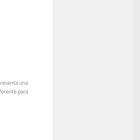
presenta una
ferente para