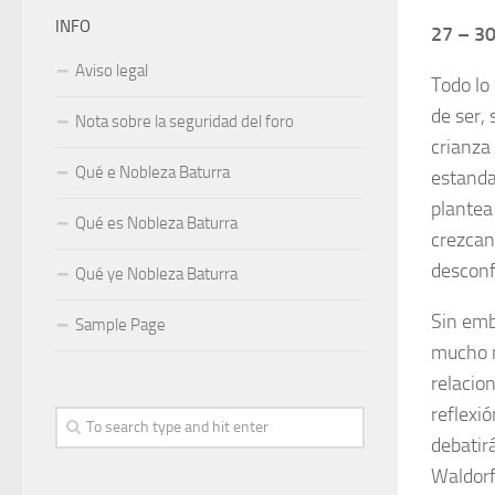
INFO
27 – 3
Aviso legal
Todo lo
de ser, 
Nota sobre la seguridad del foro
crianza
Qué e Nobleza Baturra
estanda
plantea
Qué es Nobleza Baturra
crezcan
desconf
Qué ye Nobleza Baturra
Sin emb
Sample Page
mucho m
relacio
reflexi
debatir
Waldorf