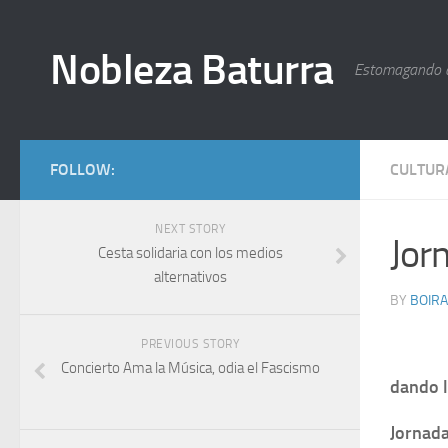
Nobleza Baturra
Estomagando 
FOLLOW:
CULTUR
NEXT STORY
Jor
Cesta solidaria con los medios
alternativos
BY
BOIRA
PREVIOUS STORY
Concierto Ama la Música, odia el Fascismo
dando l
Jornada