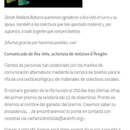
Desde Nobleza Baturra queremos agradecer a Ara-info el curro y su
apoyo, también a los colectivos que han aportado material y, por
supuesto, a toda la gente que compró boletos.
¡Muchas gracias por hacernos posibles, cos!
Comunicado de Ara-Info, achenzia de notizias d´Aragón
Cientos de personas han colaborado con los medios de
comunicación alternativos mediante la compra de boletos para la
rifa de una cesta ecológica y de materiales de colectivos sociales.
El número ganador de la rifa ha sido el 250 (las tres últimas cifras
del primer premio de la lotería del 22 de diciembre). Pronto os
diremos el nombre del ganador del premio. Creemos saber su
procedencia,… ¡te encontraremos! (o ponte en contacto con
nosotras vía «achenzianotizias@arainfo.org».
Gracias a esta rifa, hemos recaudado cientos de euros a repartir a