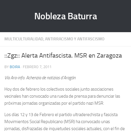
Nobleza Baturra
MULTICULTURALIDAD, ANTIRRACISMO Y ANTIFASCISMO
::Zgz:: Alerta Antifascista. MSR en Zaragoza
BY
BOIRA
· FEBRERO 7, 2011
Vía Ara-info. Achenzia de notizias d’Aragón
Hoy dos de febrero los colectivos sociales junto asociaciones
vecinales han convocado una rueda de prensa para denunciar las
próximas jornadas organizadas por el partido nazi MSR.
Los días 12 y 13 de Febrero el partido ultraderechista y fascista
Movimientos Social Republicano (MSR) ha convocado unas
jornadas, disfrazadas de inquietudes sociales actuales, con el fin de