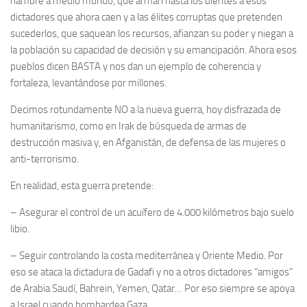
hambre a medio mundo, que arman hasta los dientes a esos
dictadores que ahora caen y a las élites corruptas que pretenden
sucederlos, que saquean los recursos, afianzan su poder y niegan a
la población su capacidad de decisión y su emancipación. Ahora esos
pueblos dicen BASTA y nos dan un ejemplo de coherencia y
fortaleza, levantándose por millones.
Decimos rotundamente NO a la nueva guerra, hoy disfrazada de
humanitarismo, como en Irak de búsqueda de armas de
destrucción masiva y, en Afganistán, de defensa de las mujeres o
anti-terrorismo.
En realidad, esta guerra pretende:
– Asegurar el control de un acuífero de 4.000 kilómetros bajo suelo
libio.
– Seguir controlando la costa mediterránea y Oriente Medio. Por
eso se ataca la dictadura de Gadafi y no a otros dictadores “amigos”
de Arabia Saudí, Bahrein, Yemen, Qatar… Por eso siempre se apoya
a Israel cuando bombardea Gaza.