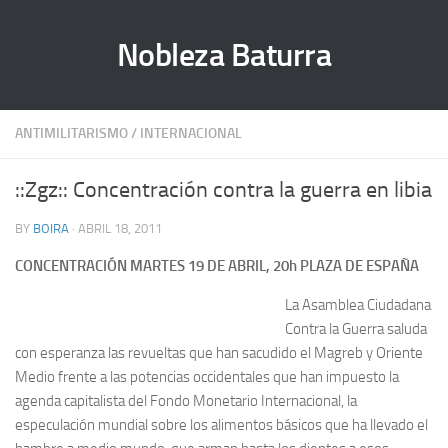
Nobleza Baturra
ANTIMILITARISMO
/
INTERNACIONAL
::Zgz:: Concentración contra la guerra en libia
BY
BOIRA
· ABRIL 18, 2011
CONCENTRACIÓN MARTES 19 DE ABRIL, 20h PLAZA DE ESPAÑA
La Asamblea Ciudadana
Contra la Guerra saluda
con esperanza las revueltas que han sacudido el Magreb y Oriente
Medio frente a las potencias occidentales que han impuesto la
agenda capitalista del Fondo Monetario Internacional, la
especulación mundial sobre los alimentos básicos que ha llevado el