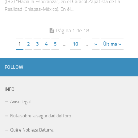
(JBG) “Hacia la Esperanza”, en el Caracol Zapatista de La
Realidad (Chiapas-México). En él...
Página 1 de 18
1
2
3
4
5
...
10
...
»
Última »
FOLLOW:
INFO
Aviso legal
Nota sobre la seguridad del foro
Qué e Nobleza Baturra