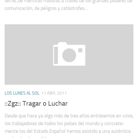
leche, de mentiras masivas a través de los grandes poderes de
comunicación, de peligros y catástrofes....
LOS LUNES AL SOL
11 ABR, 2011
::Zgz:: Tragar o Luchar
Desde que hace ya algo más de tres años entrá­se­mos en crisis,
los trabaja­dores de todos los países del mundo y concreta­
mente los del Estado Español hemos asistido a una auténtica