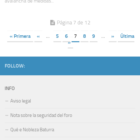
avalancha de medidas...
Página 7 de 12
« Primera
«
...
5
6
7
8
9
...
»
Última
»
FOLLOW:
INFO
Aviso legal
Nota sobre la seguridad del foro
Qué e Nobleza Baturra