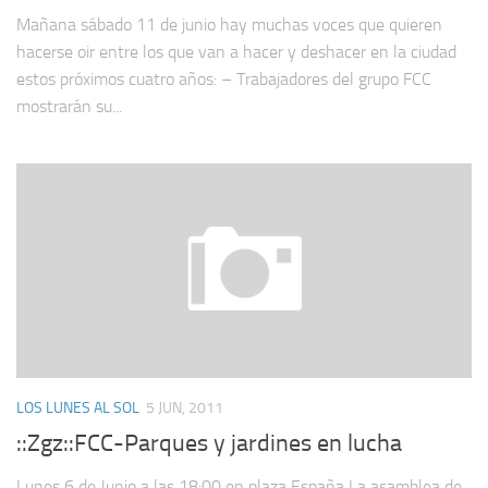
Mañana sábado 11 de junio hay muchas voces que quieren
hacerse oir entre los que van a hacer y deshacer en la ciudad
estos próximos cuatro años: – Trabajadores del grupo FCC
mostrarán su...
LOS LUNES AL SOL
5 JUN, 2011
::Zgz::FCC-Parques y jardines en lucha
Lunes 6 de Junio a las 18:00 en plaza España La asamblea de