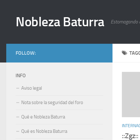
Nobleza Baturra
Estomagando 
FOLLOW:
TAG
INFO
Aviso legal
Nota sobre la seguridad del foro
Qué e Nobleza Baturra
INTERNA
Qué es Nobleza Baturra
::Zgz: