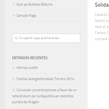
Solida
Qué ye Nobleza Baturra
Caracol 
Sample Page
teatro so
será el 
Centro C
contará 
ENTRADAS RECIENTES
Hemos vuelto
Fiestas autogestionadas Torrero 2014
Convocan concentraciones a favor de un
referéndum por la República en distintos
puntos de Aragón