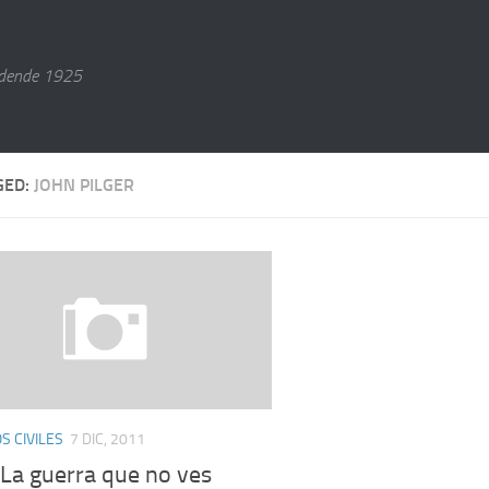
dende 1925
GED:
JOHN PILGER
 CIVILES
7 DIC, 2011
: La guerra que no ves