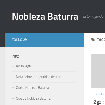
Nobleza Baturra
Estomagando 
FOLLOW:
TAG
INFO
Aviso legal
Nota sobre la seguridad del foro
Qué e Nobleza Baturra
DERECHOS
Qué es Nobleza Baturra
::Zgz: