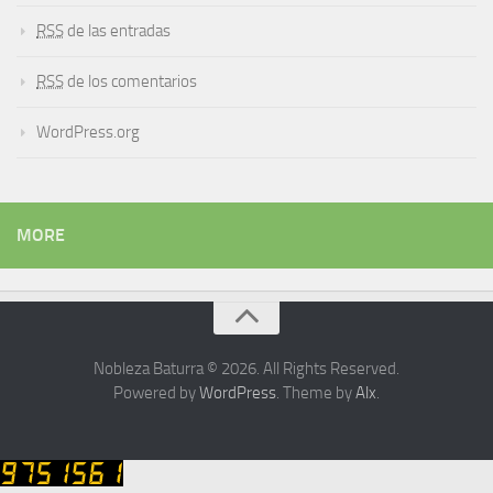
RSS
de las entradas
RSS
de los comentarios
WordPress.org
MORE
Nobleza Baturra © 2026. All Rights Reserved.
Powered by
WordPress
. Theme by
Alx
.