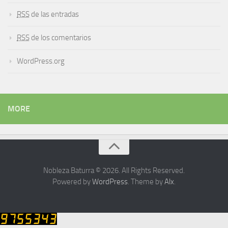
RSS
de las entradas
RSS
de los comentarios
WordPress.org
MORE
Nobleza Baturra © 2026. All Rights Reserved.
Powered by
WordPress
. Theme by
Alx
.