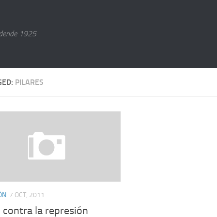
dende 1925
GED:
PILARES
ÓN
7 OCT, 2011
 contra la represión