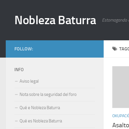
Nobleza Baturra
Estomagando 
FOLLOW:
TAG
INFO
Aviso legal
Nota sobre la seguridad del foro
Qué e Nobleza Baturra
OKUPACI
Qué es Nobleza Baturra
Asalto