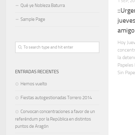
1 SEP, 2
Qué ye Nobleza Baturra
::Urge
jueves
Sample Page
amigo
Hoy Juev
concentr
la deten
Papeles 
ENTRADAS RECIENTES
Sin Papel
Hemos vuelto
Fiestas autogestionadas Torrero 2014
Convocan concentraciones a favor de un
referéndum por la República en distintos
puntos de Aragón