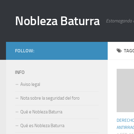
Nobleza Baturra
Estomagando 
FOLLOW:
TAG
INFO
Aviso legal
Nota sobre la seguridad del foro
Qué e Nobleza Baturra
DERECHOS
Qué es Nobleza Baturra
ANTIRRA