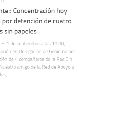
011
nte:: Concentración hoy
 por detención de cuatro
s sin papeles
es 1 de septiembre a las 19:00,
ación en Delegación de Gobierno por
ción de 4 compañeros de la Red Sin
Nuestro amigo de la Red de Apoyo a
es,...