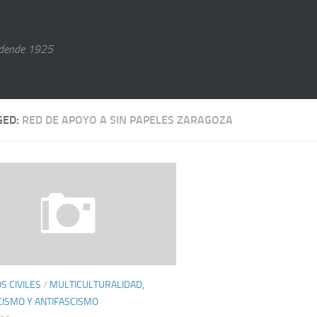
dende 1925
GED:
RED DE APOYO A SIN PAPELES ZARAGOZA
 CIVILES
/
MULTICULTURALIDAD,
CISMO Y ANTIFASCISMO