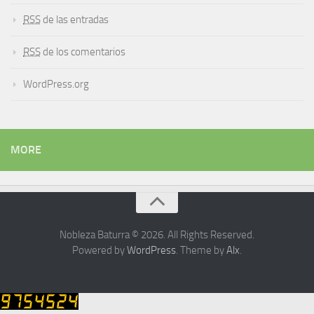
RSS
de las entradas
RSS
de los comentarios
WordPress.org
MORE
Nobleza Baturra © 2026. All Rights Reserved.
Powered by
WordPress
. Theme by
Alx
.