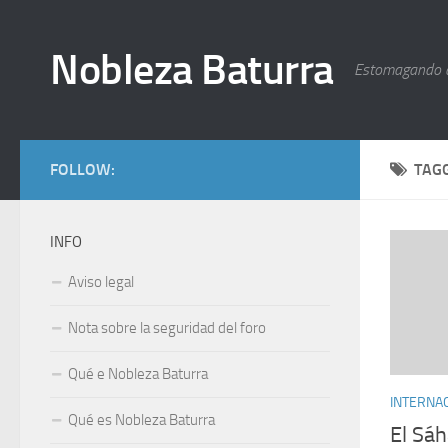
Nobleza Baturra
Estomagando 
FOLLOW:
TAG
INFO
Aviso legal
Nota sobre la seguridad del foro
Qué e Nobleza Baturra
INTERNA
Qué es Nobleza Baturra
El Sáh