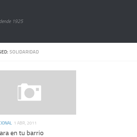
dende 1925
GED:
SOLIDARIDAD
CIONAL
1 ABR, 2011
ara en tu barrio