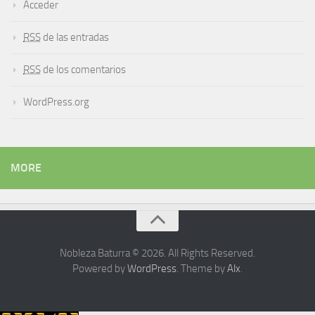
Acceder
RSS
de las entradas
RSS
de los comentarios
WordPress.org
MORE
Nobleza Baturra © 2026. All Rights Reserved.
Powered by
WordPress
. Theme by
Alx
.