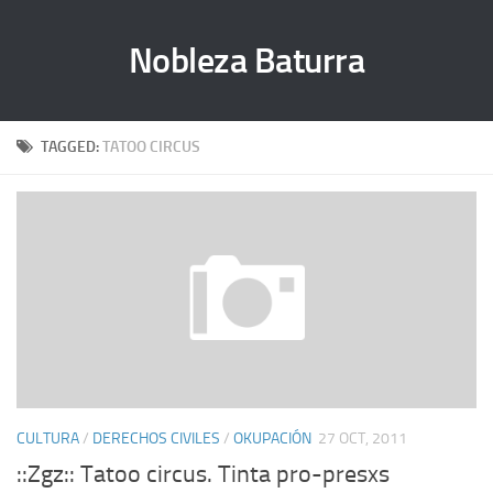
Nobleza Baturra
TAGGED:
TATOO CIRCUS
CULTURA
/
DERECHOS CIVILES
/
OKUPACIÓN
27 OCT, 2011
::Zgz:: Tatoo circus. Tinta pro-presxs