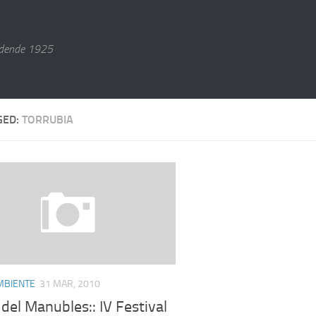
dende 1925
GED:
TORRUBIA
MBIENTE
31 MAR, 2010
e del Manubles:: IV Festival