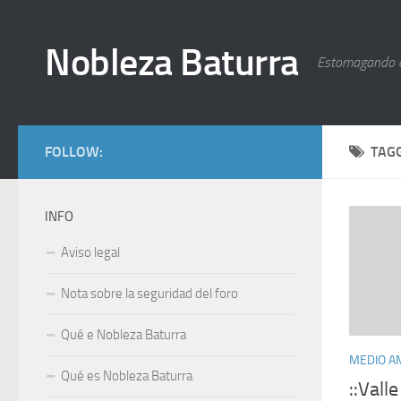
Nobleza Baturra
Estomagando 
FOLLOW:
TAG
INFO
Aviso legal
Nota sobre la seguridad del foro
Qué e Nobleza Baturra
MEDIO A
Qué es Nobleza Baturra
::Vall