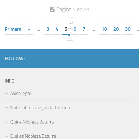
Página 5 de 91
«
Primera
«
...
3
4
5
6
7
...
10
20
30
.
»
FOLLOW:
INFO
Aviso legal
Nota sobre la seguridad del foro
Qué e Nobleza Baturra
Qué es Nobleza Baturra