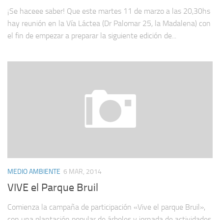
¡Se haceee saber! Que este martes 11 de marzo a las 20,30hs
hay reunión en la Vía Láctea (Dr Palomar 25, la Madalena) con
el fin de empezar a preparar la siguiente edición de...
MEDIO AMBIENTE
6 MAR, 2014
VIVE el Parque Bruil
Comienza la campaña de participación «Vive el parque Bruil»,
con una plantación popular de árboles y jornada de actividades.