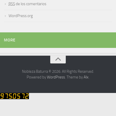
RSS
de los comentarios
WordPress.org
MORE
Nobleza Baturra © 2026. All Rights Reserved.
Powered by
WordPress
. Theme by
Alx
.