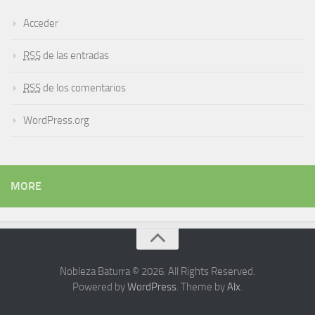
Acceder
RSS
de las entradas
RSS
de los comentarios
WordPress.org
MORE
Nobleza Baturra © 2026. All Rights Reserved.
Powered by
WordPress
. Theme by
Alx
.