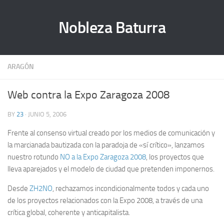
Nobleza Baturra
ARAGÓN
Web contra la Expo Zaragoza 2008
BY
23
· JUNIO 5, 2006
Frente al consenso virtual creado por los medios de comunicación y
la marcianada bautizada con la paradoja de «sí crítico», lanzamos
nuestro rotundo
NO a la Expo Zaragoza 2008
, los proyectos que
lleva aparejados y el modelo de ciudad que pretenden imponernos.
Desde
ZH2NO
, rechazamos incondicionalmente todos y cada uno
de los proyectos relacionados con la Expo 2008, a través de una
crítica global, coherente y anticapitalista.