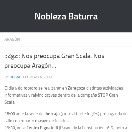
Nobleza Baturra
ARAGÓN
::Zgz:: Nos preocupa Gran Scala. Nos
preocupa Aragón…
BY
BOIRA
· FEBRERO 4, 2008
El día
6 de febrero
se realizarán en
Zaragoza
distintas actividades
informativas y reivindicativas dentro de la campaña
STOP Gran
Scala
.
18:00
ante la sede de
Ibercaja
(junto al Corte Inglés) propaganda de
calle con reparto masivo de folletos.
19:30
, en el
Centro Pignatelli
(Paseo de la Constitución nº 6, junto a