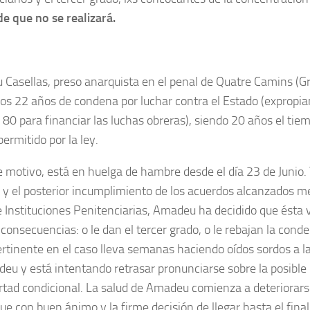
de que no se realizará.
Casellas, preso anarquista en el penal de Quatre Camins (Gra
os 22 años de condena por luchar contra el Estado (expropia
s 80 para financiar las luchas obreras), siendo 20 años el t
permitido por la ley.
e motivo, está en huelga de hambre desde el día 23 de Junio. 
 y el posterior incumplimiento de los acuerdos alcanzados me
e Instituciones Penitenciarias, Amadeu ha decidido que ésta 
consecuencias: o le dan el tercer grado, o le rebajan la conde
ertinente en el caso lleva semanas haciendo oídos sordos a l
eu y está intentando retrasar pronunciarse sobre la posible
bertad condicional. La salud de Amadeu comienza a deteriora
ue con buen ánimo y la firme decisión de llegar hasta el final