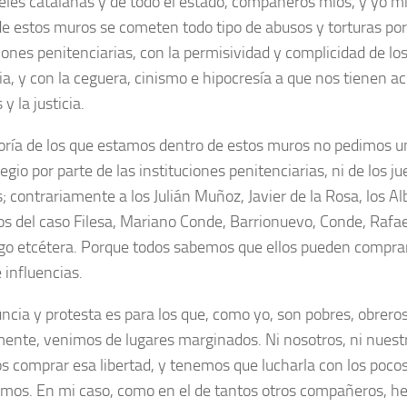
celes catalanas y de todo el estado, compañeros míos, y yo 
de estos muros se cometen todo tipo de abusos y torturas por
ciones penitenciarias, con la permisividad y complicidad de lo
cia, y con la ceguera, cinismo e hipocresía a que nos tienen 
 y la justicia.
ría de los que estamos dentro de estos muros no pedimos un 
legio por parte de las instituciones penitenciarias, ni de los ju
s; contrariamente a los Julián Muñoz, Javier de la Rosa, los A
los del caso Filesa, Mariano Conde, Barrionuevo, Conde, Rafa
rgo etcétera. Porque todos sabemos que ellos pueden comprar 
 influencias.
ncia y protesta es para los que, como yo, son pobres, obreros
ente, venimos de lugares marginados. Ni nosotros, ni nuestr
 comprar esa libertad, y tenemos que lucharla con los poco
mos. En mi caso, como en el de tantos otros compañeros, he