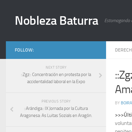
Nobleza Baturra
Estomagando 
FOLLOW:
DERECH
NEXT STORY
::Zg
::Zgz:: Concentración en protesta por la
accidentalidad laboral en la Expo
Ama
PREVIOUS STORY
BY
BOIRA
::Arándiga:: IX Jornada por la Cultura
>>>Últ
Aragonesa: As Luitas Sozials en Aragón.
volunta
peniten