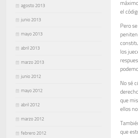
máximo 
agosto 2013
el códig
junio 2013
Pero se
mayo 2013
peniten
constit
abril 2013
los jue
respues
marzo 2013
podemos
junio 2012
No sé c
mayo 2012
derecho
que mis
abril 2012
ellos n
marzo 2012
También
que est
febrero 2012