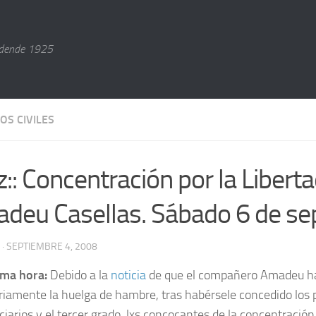
dende 1925
OS CIVILES
z:: Concentración por la Libert
deu Casellas. Sábado 6 de se
· SEPTIEMBRE 4, 2008
ima hora:
Debido a la
noticia
de que el compañero Amadeu h
riamente la huelga de hambre, tras habérsele concedido los
ciarios y el tercer grado, lxs concocantes de la concentración