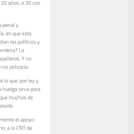
 20 años, o 30 con
a penal y
ía, en que esta
lan los políticos y
condena? La
mpañeros. Y no
no utilizarla.
 lo que, por ley y
a huelga sirva para
rque muchos de
olvido.
amente el apoyo
mo; a la CNT de