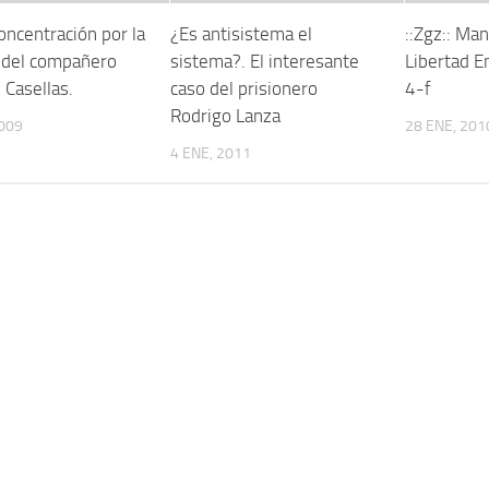
Concentración por la
¿Es antisistema el
::Zgz:: Man
d del compañero
sistema?. El interesante
Libertad E
Casellas.
caso del prisionero
4-f
Rodrigo Lanza
2009
28 ENE, 201
4 ENE, 2011