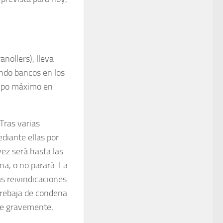
nollers), lleva
ndo bancos en los
iempo máximo en
Tras varias
diante ellas por
vez será hasta las
na, o no parará. La
as reivindicaciones
 rebaja de condena
rse gravemente,
.