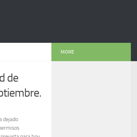
MORE
ad de
ptiembre.
a dejado
 permisos
 prevista para hoy,