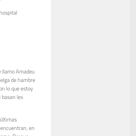
hospital
Me llamo Amadeu
huelga de hambre
on lo que estoy
e basan les
 últimas
e encuentran, en