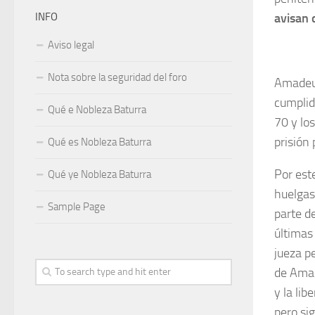
INFO
avisan 
Aviso legal
Nota sobre la seguridad del foro
Amadeu 
cumplid
Qué e Nobleza Baturra
70 y lo
prisión 
Qué es Nobleza Baturra
Por est
Qué ye Nobleza Baturra
huelgas
Sample Page
parte d
últimas 
jueza p
de Amad
y la li
pero sig