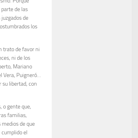
mismo. Porque
 parte de las
s juzgados de
acostumbrados los
trato de favor ni
eces, ni de los
lberto, Mariano
el Vera, Puigneró…
su libertad, con
, o gente que,
as familias,
s medios de que
 cumplido el