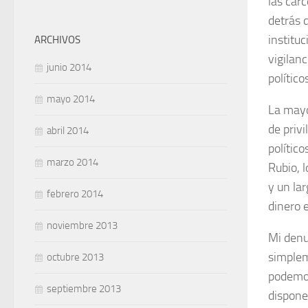
las cár
detrás 
institu
ARCHIVOS
vigilan
junio 2014
políticos
mayo 2014
La mayo
de privi
abril 2014
político
marzo 2014
Rubio, 
y un la
febrero 2014
dinero e
noviembre 2013
Mi denu
simplem
octubre 2013
podemos
septiembre 2013
dispone