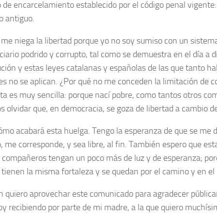
de encarcelamiento establecido por el código penal vigente:
o antiguo.
 me niega la libertad porque yo no soy sumiso con un sistem
ciario podrido y corrupto, tal como se demuestra en el día a d
ución y estas leyes catalanas y españolas de las que tanto hab
ces no se aplican. ¿Por qué no me conceden la limitación de 
ta es muy sencilla: porque nací pobre, como tantos otros co
 olvidar que, en democracia, se goza de libertad a cambio de 
ómo acabará esta huelga. Tengo la esperanza de que se me dé
, me corresponde, y sea libre, al fin. También espero que est
 compañeros tengan un poco más de luz y de esperanza; po
o tienen la misma fortaleza y se quedan por el camino y en el 
 quiero aprovechar este comunicado para agradecer públic
oy recibiendo por parte de mi madre, a la que quiero muchísi