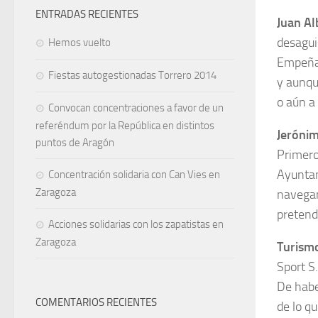
ENTRADAS RECIENTES
Juan Al
desagui
Hemos vuelto
Empeñad
Fiestas autogestionadas Torrero 2014
y aunqu
o aún a 
Convocan concentraciones a favor de un
referéndum por la República en distintos
Jeróni
puntos de Aragón
Primero
Ayuntam
Concentración solidaria con Can Vies en
Zaragoza
navegan
pretende
Acciones solidarias con los zapatistas en
Zaragoza
Turismo
Sport S.
De habe
COMENTARIOS RECIENTES
de lo qu