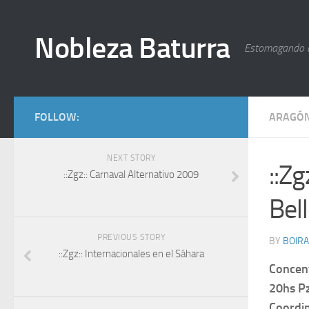
Nobleza Baturra
Estomagando 
FOLLOW:
ARAGÓ
NEXT STORY
::Zg
::Zgz:: Carnaval Alternativo 2009
Bel
PREVIOUS STORY
BY
BOIRA
::Zgz:: Internacionales en el Sáhara
Concen
20hs P
Coordin