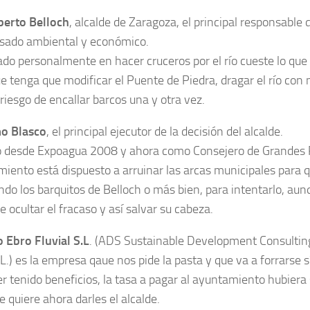
berto Belloch
, alcalde de Zaragoza, el principal responsable 
sado ambiental y económico.
o personalmente en hacer cruceros por el río cueste lo que 
e tenga que modificar el Puente de Piedra, dragar el río con
riesgo de encallar barcos una y otra vez.
mo Blasco
, el principal ejecutor de la decisión del alcalde.
 desde Expoagua 2008 y ahora como Consejero de Grandes 
iento está dispuesto a arruinar las arcas municipales para 
do los barquitos de Belloch o más bien, para intentarlo, au
 ocultar el fracaso y así salvar su cabeza.
 Ebro Fluvial S.L
. (ADS Sustainable Development Consulting
L.) es la empresa qaue nos pide la pasta y que va a forrarse sí
r tenido beneficios, la tasa a pagar al ayuntamiento hubier
e quiere ahora darles el alcalde.