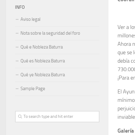
INFO
Aviso legal
Ver a l
Nota sobre la seguridad del foro
millone
Ahora n
Qué e Nobleza Baturra
que se 
debía c
Qué es Nobleza Baturra
730.00
Qué ye Nobleza Baturra
¡Para e
Sample Page
El Ayun
mínimo 
perjuic
inviabl
Galería