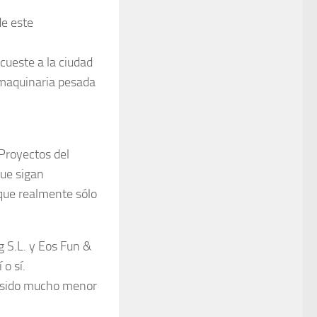
de este
cueste a la ciudad
 maquinaria pesada
Proyectos del
que sigan
nque realmente sólo
 S.L. y Eos Fun &
 o sí.
a sido mucho menor