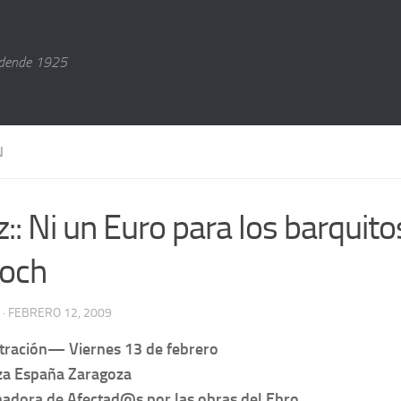
dende 1925
N
z:: Ni un Euro para los barquito
loch
· FEBRERO 12, 2009
tración— Viernes 13 de febrero
za España Zaragoza
adora de Afectad@s por las obras del Ebro