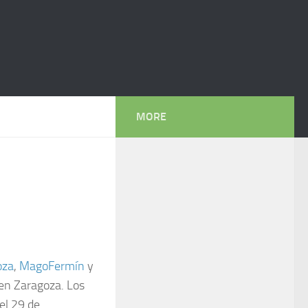
MORE
oza
,
MagoFermín
y
en Zaragoza. Los
el 29 de