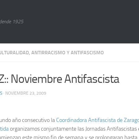
dende 1925
ULTURALIDAD, ANTIRRACISMO Y ANTIFASCISMO
gZ:: Noviembre Antifascista
AS
· NOVIEMBRE 23, 2009
undo año consecutivo la
Coordinadora Antifascista de Zarag
tida
organizamos conjuntamente las Jornadas Antifascistas 
omienzan este mismo fin de semana y se prolongaran hasta 