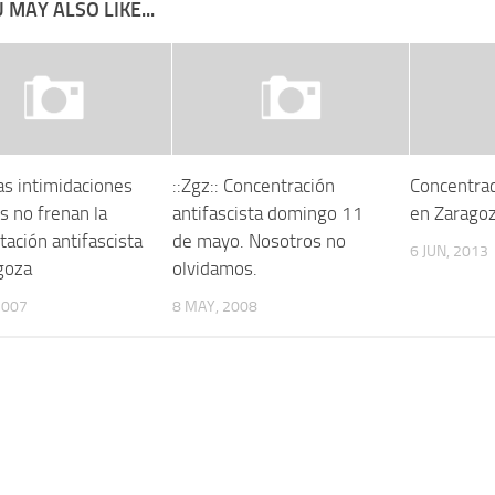
 MAY ALSO LIKE...
Las intimidaciones
::Zgz:: Concentración
Concentrac
es no frenan la
antifascista domingo 11
en Zarago
ación antifascista
de mayo. Nosotros no
6 JUN, 2013
goza
olvidamos.
2007
8 MAY, 2008