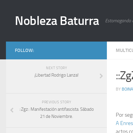
Nobleza Baturra
Estomagando 
FOLLOW:
MULTIC
NEXT STORY
::Z
¡Libertad Rodrigo Lanza!
BY
BOIN
PREVIOUS STORY
::Zgz:: Manifestación antifascista. Sábado
Por seg
21 de Noviembre.
A Enres
actos c