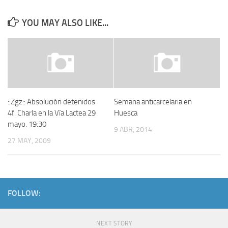
YOU MAY ALSO LIKE...
::Zgz:: Absolución detenidos
Semana anticarcelaria en
4f. Charla en la Vía Lactea 29
Huesca
mayo. 19:30
9 ABR, 2014
27 MAY, 2009
FOLLOW:
NEXT STORY