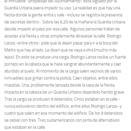
el inmueble -propiedad del Ayuntamiento- está vigilado por la
Guardia Urbana paera impedir su uso. La realidad es que hay una
fiesta donde la gente entra y sale -incluso se registra la presencia
de secretas dentro-. Sobre las 6,20 de la mañana la Guardia Urbana
decide impedir el paso por esa calle. Algunos personas tratan de
acceder a la fiesta y otras simplemente atravesar la calle. Rodrigo
Lanza -entre otros- pide que le dejen pasar para ir a la boca del
Metro que hay al lado. Le dicen que se vaya a otra (mucho más
lejos). En esto se produce una carga. Rodrigo Lanza recibe un fuerte
porrazo en la cabeza que le hace sangrar abundantemente y caer
aturdido al suelo. Al momento de la carga salen vecinos de varios
inmuebles que gritan contra la policía. Caen objetos, entre ellos
macetas. Una, problamente lanzada desde la casa de la fiesta,
impacta en la cabeza de un Guardia Urbano dejandolo herido grave.
Tras la carga se producen 9 detenidos. Cinco estaban en la calle -
nunca estuvieron dentro del edificio, entre ellos Rodrigo Lanza- y
cuatro que salen en ese momento del edificio. De los 9 detenidos
se ceban con tres. Tres sudamericanos con pinta de alternativos
que estaban en la calle.