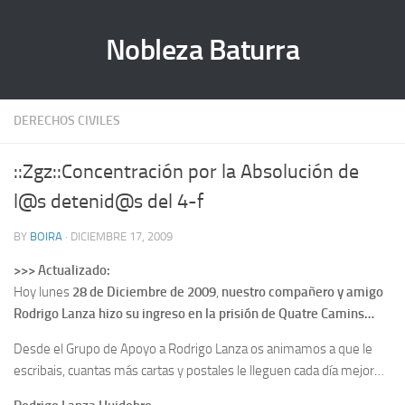
Nobleza Baturra
DERECHOS CIVILES
::Zgz::Concentración por la Absolución de
l@s detenid@s del 4-f
BY
BOIRA
· DICIEMBRE 17, 2009
>>> Actualizado:
Hoy lunes
28 de Diciembre de 2009
,
nuestro compañero y amigo
Rodrigo Lanza hizo su ingreso en la prisión de Quatre Camins…
Desde el Grupo de Apoyo a Rodrigo Lanza os animamos a que le
escribais, cuantas más cartas y postales le lleguen cada día mejor…