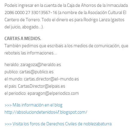
Podeis ingresar en la cuenta de la Caja de Ahorros de la Inmaculada
2086 0000 27 33013567-16 (a nombre de la Asociación Cultural El
Cantero de Torrero. Todo el dinero es para Rodrigo Lanza (gastos
del juicio, abogado…).
CARTAS A MEDIOS.
También pedimos que escribais a los medios de comunicación, que
reboteis las informaciones…
heraldo: zaragoza@heraldo.es
publico: cartas@publico.es
el mundo: cartas.director@el-mundo.es
el pais: CartasDirector@elpais.es
el periodico: eparagon@elperiodico.com
>>> Más información en el blog
http://absoluciondetenidos4f.blogspot.com/
>>> Visita los foros de Derechos Civiles de noblezabaturra