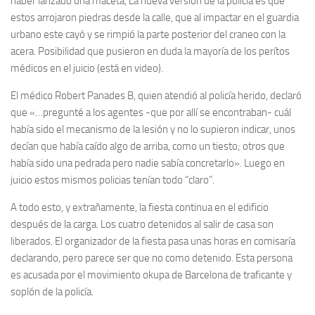
haber lanzado una maceta, La nueva versión de la policía es que
estos arrojaron piedras desde la calle, que al impactar en el guardia
urbano este cayó y se rimpió la parte posterior del craneo con la
acera. Posibilidad que pusieron en duda la mayoría de los perítos
médicos en el juicio (está en video).
El médico Robert Panades B, quien atendió al policía herido, declaró
que «…pregunté a los agentes -que por allí se encontraban- cuál
había sido el mecanismo de la lesión y no lo supieron indicar, unos
decían que había caído algo de arriba, como un tiesto; otros que
había sido una pedrada pero nadie sabía concretarlo». Luego en
juicio estos mismos policias tenían todo “claro”.
A todo esto, y extrañamente, la fiesta continua en el edificio
después de la carga. Los cuatro detenidos al salir de casa son
liberados. El organizador de la fiesta pasa unas horas en comisaría
declarando, pero parece ser que no como detenido. Esta persona
es acusada por el movimiento okupa de Barcelona de traficante y
soplón de la policía.