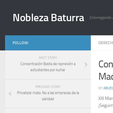
Nobleza Baturra
Estomagando 
FOLLOW:
DERECH
NEXT STORY
Con
Concentración Basta de represión a
estudiantes por luchar
Mac
PREVIOUS STORY
BY
ABUEL
Privatizar mata. No a las empresas de la
XIII Ma
sanidad
¡Seguim