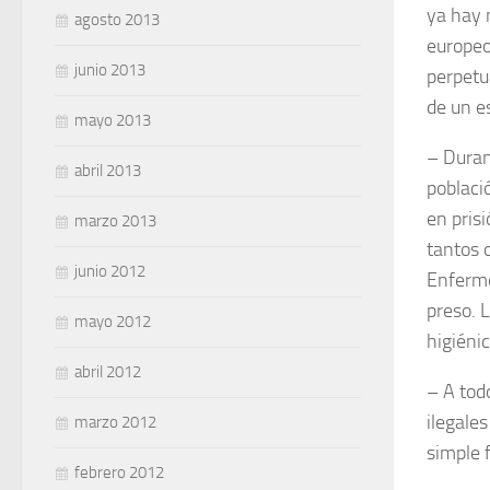
ya hay 
agosto 2013
europeo
junio 2013
perpetu
de un e
mayo 2013
– Duran
abril 2013
població
en pris
marzo 2013
tantos 
junio 2012
Enferme
preso. 
mayo 2012
higiéni
abril 2012
– A tod
ilegale
marzo 2012
simple f
febrero 2012