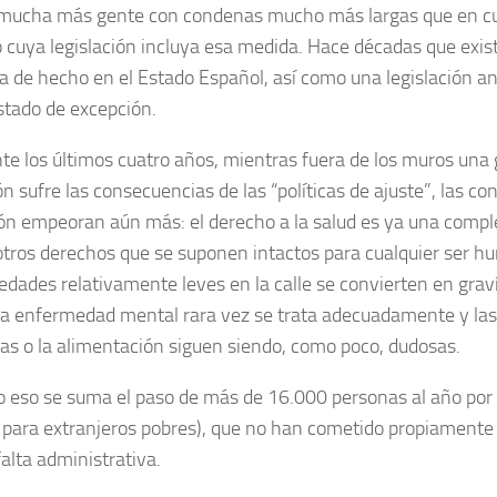
mucha más gente con condenas mucho más largas que en cua
 cuya legislación incluya esa medida. Hace décadas que exis
a de hecho en el Estado Español, así como una legislación ant
stado de excepción.
te los últimos cuatro años, mientras fuera de los muros una 
n sufre las consecuencias de las “políticas de ajuste”, las co
ión empeoran aún más: el derecho a la salud es ya una compl
otros derechos que se suponen intactos para cualquier ser h
dades relativamente leves en la calle se convierten en grav
La enfermedad mental rara vez se trata adecuadamente y las
cas o la alimentación siguen siendo, como poco, dudosas.
o eso se suma el paso de más de 16.000 personas al año por l
s para extranjeros pobres), que no han cometido propiamente 
alta administrativa.