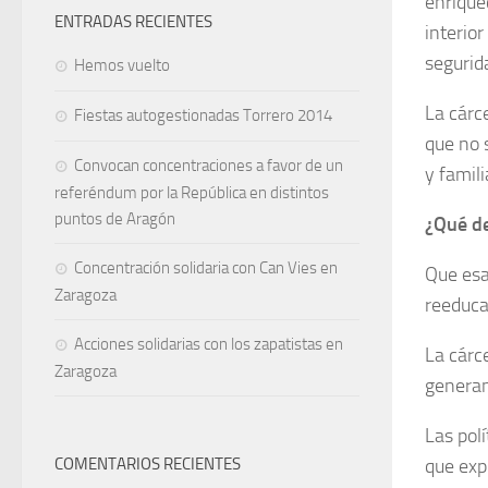
enrique
ENTRADAS RECIENTES
interior
segurid
Hemos vuelto
La cárce
Fiestas autogestionadas Torrero 2014
que no 
Convocan concentraciones a favor de un
y famili
referéndum por la República en distintos
puntos de Aragón
¿Qué d
Concentración solidaria con Can Vies en
Que esa 
Zaragoza
reeduca
Acciones solidarias con los zapatistas en
La cárce
Zaragoza
generan
Las polí
COMENTARIOS RECIENTES
que expl