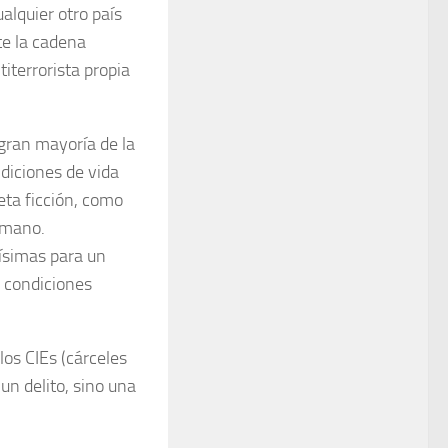
lquier otro país
te la cadena
iterrorista propia
gran mayoría de la
ndiciones de vida
eta ficción, como
umano.
ísimas para un
 condiciones
os CIEs (cárceles
un delito, sino una