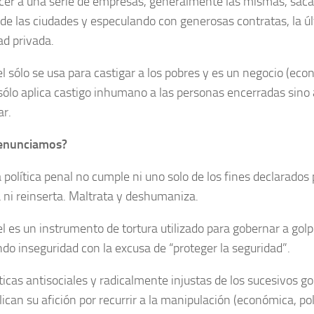
cer a una serie de empresas, generalmente las mismas, sacan
 de las ciudades y especulando con generosas contratas, la úl
ad privada.
l sólo se usa para castigar a los pobres y es un negocio (econ
sólo aplica castigo inhumano a las personas encerradas sino 
ar.
enunciamos?
política penal no cumple ni uno solo de los fines declarados p
 ni reinserta. Maltrata y deshumaniza.
l es un instrumento de tortura utilizado para gobernar a golpe
do inseguridad con la excusa de “proteger la seguridad”.
ticas antisociales y radicalmente injustas de los sucesivos g
ican su afición por recurrir a la manipulación (económica, pol