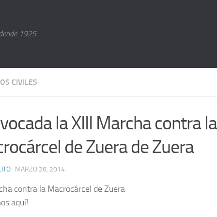
dende 1925
OS CIVILES
vocada la XIII Marcha contra la
rocárcel de Zuera de Zuera
ITO
· MARZO 26, 2014
rcha contra la Macrocárcel de Zuera
os aquí!