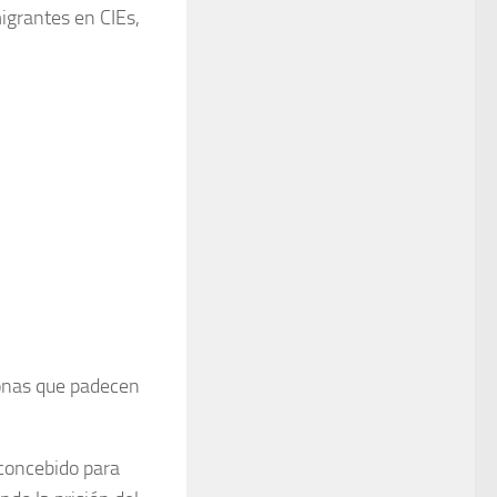
igrantes en CIEs,
onas que padecen
 concebido para