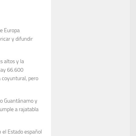
de Europa
ricar y difundir
 altos y la
 hay 66.600
 coyuntural, pero
oso Guantánamo y
umple a rajatabla
n el Estado español