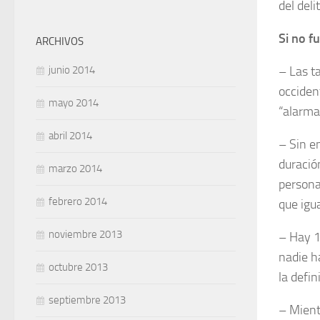
del deli
Si no f
ARCHIVOS
junio 2014
– Las t
occident
mayo 2014
“alarma 
abril 2014
– Sin e
duració
marzo 2014
persona
febrero 2014
que igu
noviembre 2013
– Hay 1
nadie h
octubre 2013
la defin
septiembre 2013
– Mient