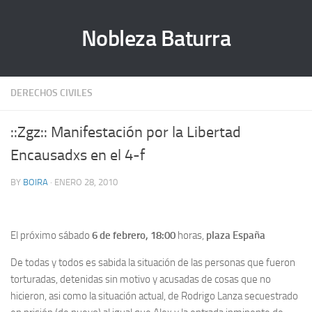
Nobleza Baturra
DERECHOS CIVILES
::Zgz:: Manifestación por la Libertad
Encausadxs en el 4-f
BY
BOIRA
· ENERO 28, 2010
El próximo sábado
6 de febrero,
18:00
horas,
plaza España
De todas y todos es sabida la situación de las personas que fueron
torturadas, detenidas sin motivo y acusadas de cosas que no
hicieron, asi como la situación actual, de Rodrigo Lanza secuestrado