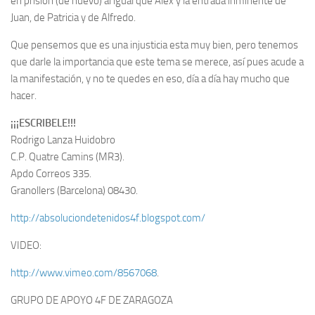
en prisión (de nuevo) al igual que Alex y la entrada inminente de
Juan, de Patricia y de Alfredo.
Que pensemos que es una injusticia esta muy bien, pero tenemos
que darle la importancia que este tema se merece, así pues acude a
la manifestación, y no te quedes en eso, día a día hay mucho que
hacer.
¡¡¡ESCRIBELE!!!
Rodrigo Lanza Huidobro
C.P. Quatre Camins (MR3).
Apdo Correos 335.
Granollers (Barcelona) 08430.
http://absoluciondetenidos4f.blogspot.com/
VIDEO:
http://www.vimeo.com/8567068
.
GRUPO DE APOYO 4F DE ZARAGOZA