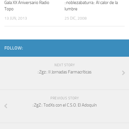
Gala XX Aniversario Radio
::noblezabaturra:: Al calor de la
Topo
lumbre
13 JUN, 2013
25 DIC, 2008
FOLLOW:
NEXT STORY
::Zgz:: II Jornadas Farmacríticas
PREVIOUS STORY
::ZgZ:: TodXs con el C.S.O. El Adoquín