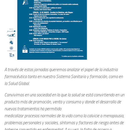
A través de estas jornadas queremos analizar el papel de la industria
farmacéutica tanto en nuestro Sistema Sanitario y formación, como en
la Salud Global.
Convivimos en una sociedad en la que la salud se está convirtiendo en un
producto más de promoción, venta y consumo y donde el desarrollo de
nuevos tratamientos ha permitido
medicalizar procesos normales de la vida como la calvicie o menopausia,
problemas personales y sociales, síntomas y factores de riesgo antes de
haberse convertido en enfermedad. A su vez, la falta de acceso a