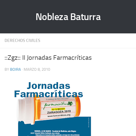
Nobleza Baturra
DERECHOS CIVILES
::Zgz:: II Jornadas Farmacríticas
BY
BOIRA
· MARZO 8, 2010